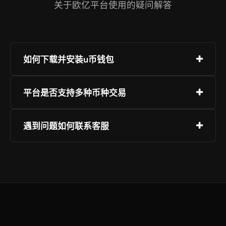
关于欧亿平台使用的疑问解答
如何下载并安装u币钱包
用户可通过官网或应用商店搜索“u币钱包”进行下
平台是否支持多种币种交易
载。安装后打开应用，按提示完成注册并设置安全
密码，建议绑定二次验证以增强账户安全。
是的，平台支持BTC、ETH、USDT、SOL等多种
遇到问题如何联系客服
主流数字货币及其衍生品交易，同时持续引入优质
新项目，满足多样化投资需求。
用户可在App内点击右下角客服图标，发起在线咨
询。也可通过帮助中心提交工单，客服团队将在第
一时间为您处理问题。